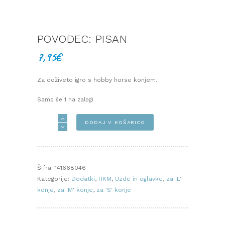
POVODEC: PISAN
7,95
€
Za doživeto igro s hobby horse konjem.
Samo še 1 na zalogi
POVODEC:
DODAJ V KOŠARICO
PISAN
količina
Šifra:
141668046
Kategorije:
Dodatki
,
HKM
,
Uzde in oglavke
,
za 'L'
konje
,
za 'M' konje
,
za 'S' konje