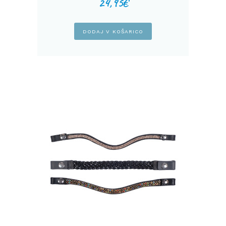
24,95
€
DODAJ V KOŠARICO