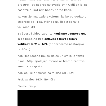
dresuro kot za preskakovanje ovir. Odličen je za
začetnike (kot prvi hobby horse konj).
Ta konj že ima uzdo z vajetmi, lahko pa dodatno
izberete bolj realistično različico z oznako
velikosti M/L.
Za športni videz izberite
naušnike velikost M/L
in za popolno igro
oglavko s povodcem v
velikosti S/M
ali
M/L
(priporočamo nastavljivo
različico).
Konj ima leseno palico dolgo 37 cm in je težak
okoli 550g. I
zpolnjuje evropske testne zahteve
smernic za igrače
.
Konjiček ni primeren za mlajše od 3 let.
Proizvajalec: HKM, Nemčija
Pasma: Frizijec