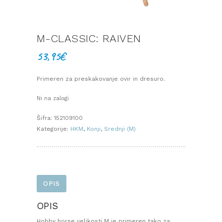
M-CLASSIC: RAIVEN
53,95
€
Primeren za preskakovanje ovir in dresuro.
Ni na zalogi
Šifra:
152109100
Kategorije:
HKM
,
Konji
,
Srednji (M)
OPIS
OPIS
Hobby horse velikosti M je primeren tako za