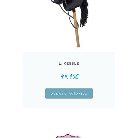
L: KESSLE
44,95
€
DODAJ V KOŠARICO