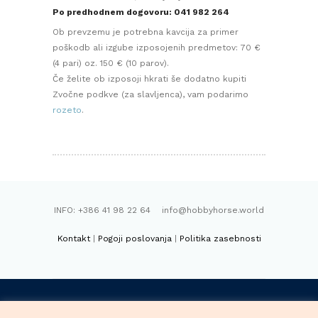
Po predhodnem dogovoru: 041 982 264
Ob prevzemu je potrebna kavcija za primer
poškodb ali izgube izposojenih predmetov: 70 €
(4 pari) oz. 150 € (10 parov).
Če želite ob izposoji hkrati še dodatno kupiti
Zvočne podkve (za slavljenca), vam podarimo
rozeto
.
INFO: +386 41 98 22 64 info@hobbyhorse.world
Kontakt
|
Pogoji poslovanja
|
Politika zasebnosti
FACEBOOK
INSTAGRAM