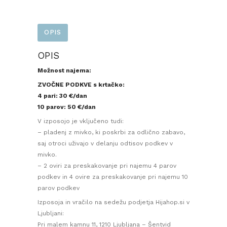
OPIS
OPIS
Možnost najema:
ZVOČNE PODKVE s krtačko:
4 pari: 30 €/dan
10 parov: 50 €/dan
V izposojo je vključeno tudi:
– pladenj z mivko, ki poskrbi za odlično zabavo,
saj otroci uživajo v delanju odtisov podkev v
mivko.
– 2 oviri za preskakovanje pri najemu 4 parov
podkev in 4 ovire za preskakovanje pri najemu 10
parov podkev
Izposoja in vračilo na sedežu podjetja Hijahop.si v
Ljubljani:
Pri malem kamnu 11, 1210 Ljubljana – Šentvid