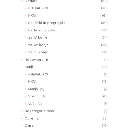
Dodatki
(85)
CHEVAL ROI
(20)
HKM
(61)
Naušniki in pregrinjala
(30)
Uzde in oglavke
(31)
za 'L' konje
(24)
za 'M' konje
(38)
za 'S' konje
(21)
Hobbyhorsing
(1)
Konji
(21)
CHEVAL ROI
(4)
HKM
(10)
Manjši (S)
(4)
Srednji (M)
(8)
Večji (L)
(5)
Nekategorizirano
(4)
Oprema
(22)
Ovire
(10)