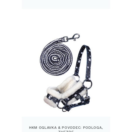
HKM OGLAVKA & POVODEC: PODLOGA,
ZVEZDE