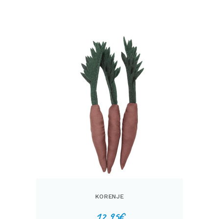
KORENJE
12,95
€