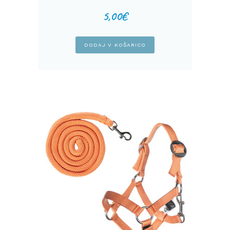
5,00
€
DODAJ V KOŠARICO