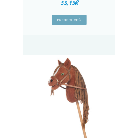
53,95
€
PREBERI VEČ