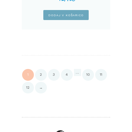
DODAJ V KOŠARICO
…
1
2
3
4
10
11
12
→