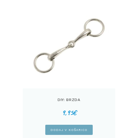
izberete
na
strani
izdelka
DIY: BRZDA
9,95
€
DODAJ V KOŠARICO