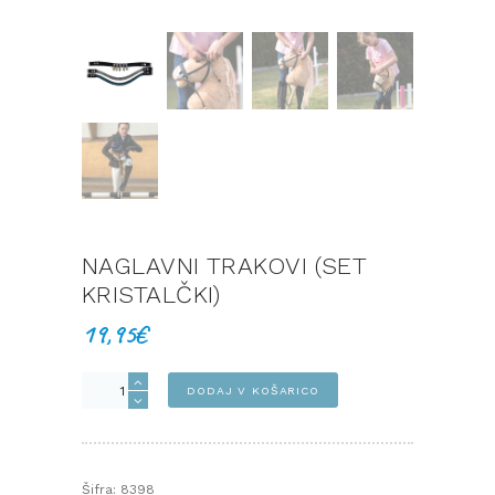
NAGLAVNI TRAKOVI (SET
KRISTALČKI)
19,95
€
Naglavni
DODAJ V KOŠARICO
trakovi
(set
kristalčki)
količina
Šifra:
8398