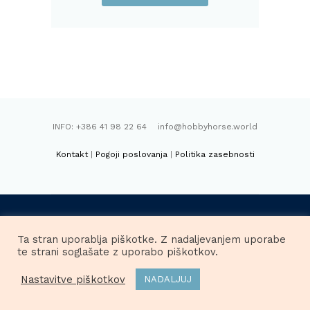
10,00€.
INFO: +386 41 98 22 64 info@hobbyhorse.world
Kontakt
|
Pogoji poslovanja
|
Politika zasebnosti
FACEBOOK
INSTAGRAM
Ta stran uporablja piškotke. Z nadaljevanjem uporabe
te strani soglašate z uporabo piškotkov.
HOBBYHORSE.WORLD, Raša Böhm Vidmar s.p. ©
Nastavitve piškotkov
NADALJUJ
2026. Vse pravice pridržane.