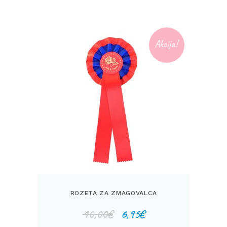
Akcija!
ROZETA ZA ZMAGOVALCA
Izvirna
Trenutna
10,00
€
6,95
€
cena
cena