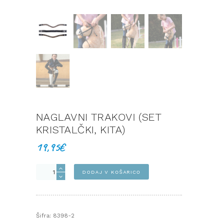
NAGLAVNI TRAKOVI (SET
KRISTALČKI, KITA)
19,95
€
Naglavni
DODAJ V KOŠARICO
trakovi
(set
kristalčki,
kita)
Šifra:
8398-2