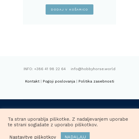
je
je:
bila:
6,95€.
DODAJ V KOŠARICO
10,00€.
INFO: +386 41 98 22 64 info@hobbyhorse.world
Kontakt
|
Pogoji poslovanja
|
Politika zasebnosti
FACEBOOK
INSTAGRAM
Ta stran uporablja piškotke. Z nadaljevanjem uporabe
te strani soglašate z uporabo piškotkov.
HOBBYHORSE.WORLD, Raša Böhm Vidmar s.p. ©
Nastavitve piškotkov
NADALJUJ