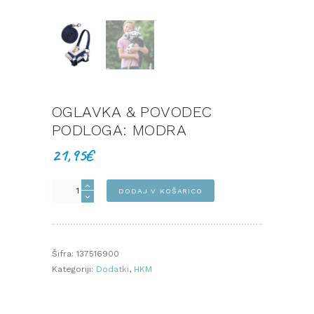
OGLAVKA & POVODEC
PODLOGA: MODRA
21,95
€
Oglavka
DODAJ V KOŠARICO
&
povodec
PODLOGA:
MODRA
Šifra:
137516900
količina
Kategoriji:
Dodatki
,
HKM