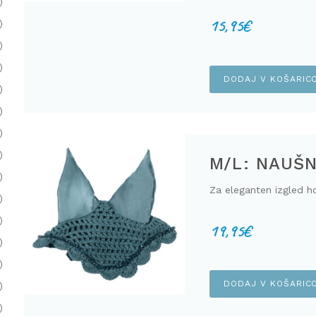
)
15,95
€
)
)
)
DODAJ V KOŠARIC
)
)
)
)
M/L: NAUŠN
)
Za eleganten izgled h
)
)
19,95
€
)
)
DODAJ V KOŠARIC
)
)