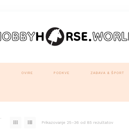
A
OVIRE
PODKVE
ZABAVA & ŠPORT
Prikazovanje 25–36 od 85 rezultatov