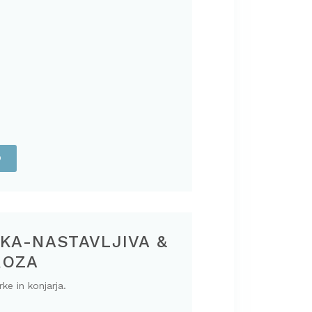
O
KA-NASTAVLJIVA &
ROZA
ke in konjarja.