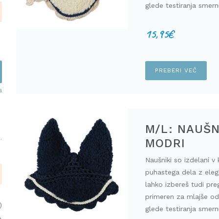
glede testiranja smern
15,95
€
PREBERI VEČ
a
M/L: NAUŠN
MODRI
Naušniki so izdelani v 
puhastega dela z ele
lahko izbereš tudi pre
primeren za mlajše od 
)
glede testiranja smern