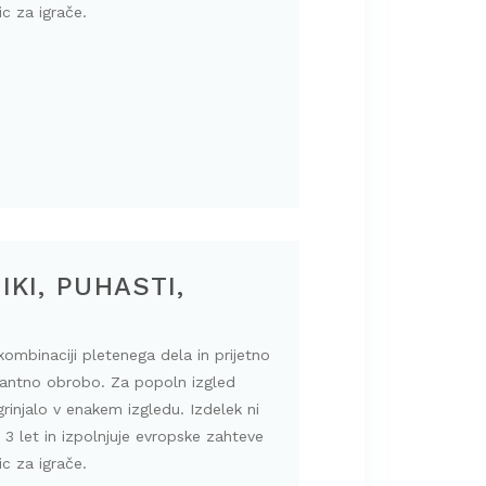
ic za igrače.
IKI, PUHASTI,
kombinaciji pletenega dela in prijetno
gantno obrobo. Za popoln izgled
grinjalo v enakem izgledu. Izdelek ni
3 let in izpolnjuje evropske zahteve
ic za igrače.