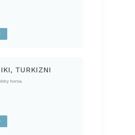
O
IKI, TURKIZNI
obby horsa.
O