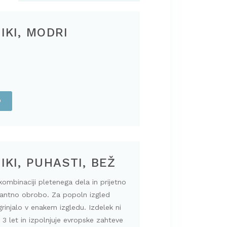
IKI, MODRI
O
IKI, PUHASTI, BEŽ
kombinaciji pletenega dela in prijetno
gantno obrobo. Za popoln izgled
grinjalo v enakem izgledu. Izdelek ni
3 let in izpolnjuje evropske zahteve