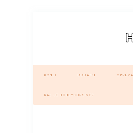
KONJI
DODATKI
OPREM
KAJ JE HOBBYHORSING?