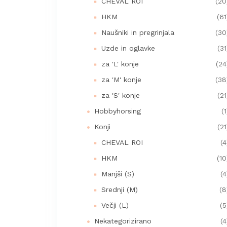
CHEVAL ROI
(20
HKM
(61
Naušniki in pregrinjala
(30
Uzde in oglavke
(31
za 'L' konje
(24
za 'M' konje
(38
za 'S' konje
(21
Hobbyhorsing
(1
Konji
(21
CHEVAL ROI
(4
HKM
(10
Manjši (S)
(4
Srednji (M)
(8
Večji (L)
(5
Nekategorizirano
(4