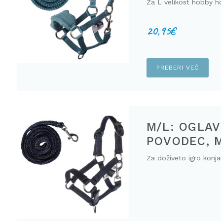
Za L velikost hobby h
20,95
€
PREBERI VEČ
M/L: OGLAV
POVODEC, 
Za doživeto igro konjar