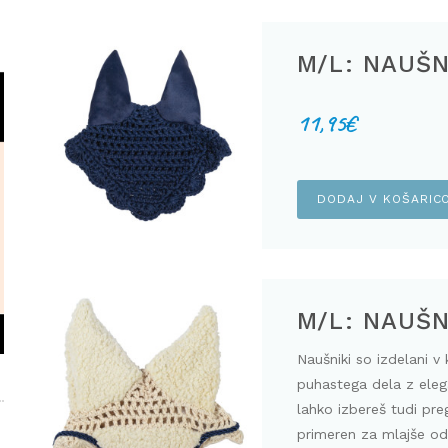
M/L: NAUŠN
11,95
€
DODAJ V KOŠARIC
M/L: NAUŠN
Naušniki so izdelani v 
puhastega dela z ele
lahko izbereš tudi pre
primeren za mlajše od 