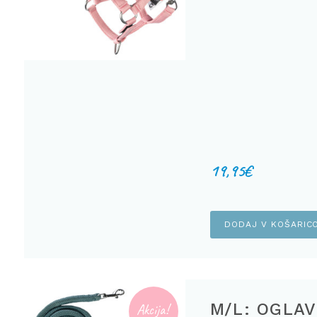
19,95
€
DODAJ V KOŠARIC
M/L: OGLAV
Akcija!