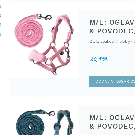
)
)
M/L: OGLAV
)
& POVODEC
)
Za L velikost hobby h
20,95
€
DODAJ V KOŠARIC
M/L: OGLAV
& POVODEC