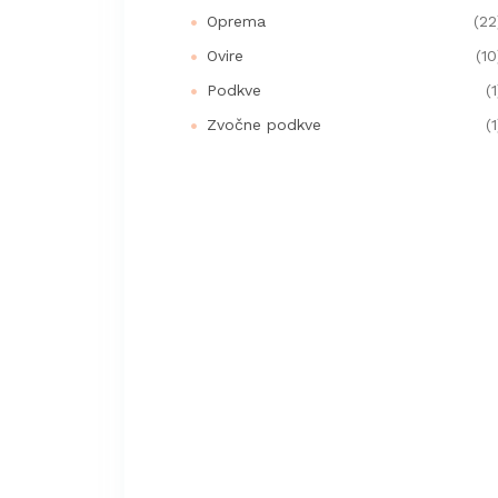
Oprema
(22
Ovire
(10
Podkve
(1
Zvočne podkve
(1