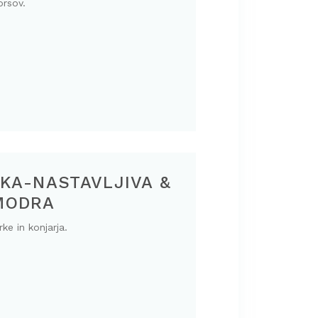
orsov.
KA-NASTAVLJIVA &
MODRA
ke in konjarja.