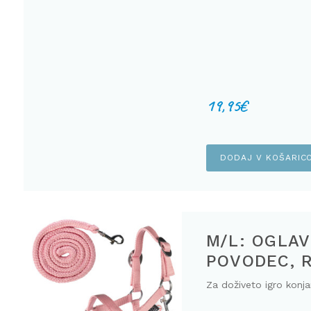
19,95
€
DODAJ V KOŠARIC
M/L: OGLAV
POVODEC, 
Za doživeto igro konjar