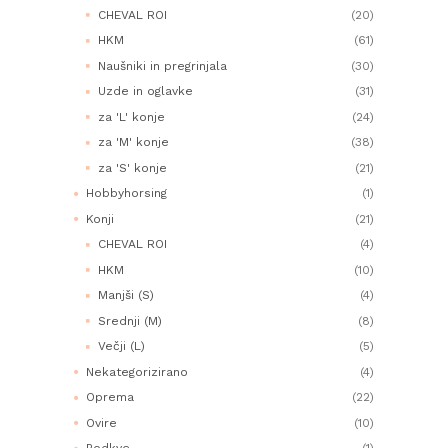
CHEVAL ROI
(20)
HKM
(61)
Naušniki in pregrinjala
(30)
Uzde in oglavke
(31)
za 'L' konje
(24)
za 'M' konje
(38)
za 'S' konje
(21)
Hobbyhorsing
(1)
Konji
(21)
CHEVAL ROI
(4)
HKM
(10)
Manjši (S)
(4)
Srednji (M)
(8)
Večji (L)
(5)
Nekategorizirano
(4)
Oprema
(22)
Ovire
(10)