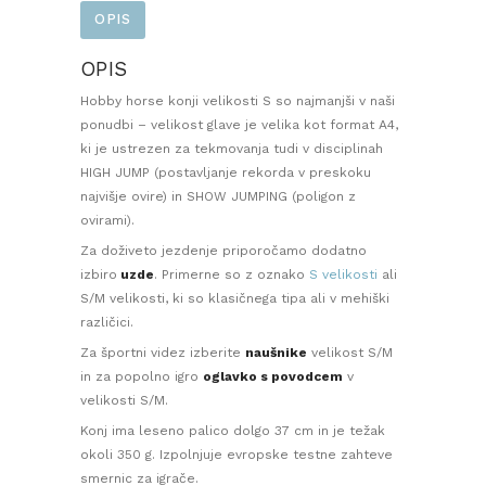
OPIS
OPIS
Hobby horse konji velikosti S so najmanjši v naši
ponudbi – velikost glave je velika kot format A4,
ki je ustrezen za tekmovanja tudi v disciplinah
HIGH JUMP (postavljanje rekorda v preskoku
najvišje ovire) in SHOW JUMPING (poligon z
ovirami).
Za doživeto jezdenje priporočamo dodatno
izbiro
uzde
. Primerne so z oznako
S velikosti
ali
S/M velikosti, ki so klasičnega tipa ali v mehiški
različici.
Za športni videz izberite
naušnike
velikost S/M
in za popolno igro
oglavko s povodcem
v
velikosti S/M.
Konj ima leseno palico dolgo 37 cm in je težak
okoli 350 g. I
zpolnjuje evropske testne zahteve
smernic za igrače
.