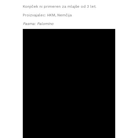
Konjiček ni primeren za mlajše od 3 let.
Proizvajalec: HKM, Nemčija
Pasma: Palomino