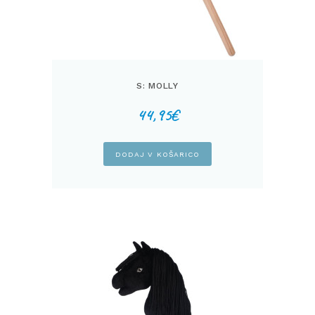
S: MOLLY
44,95
€
DODAJ V KOŠARICO