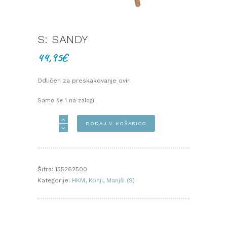
S: SANDY
44,95
€
Odličen za preskakovanje ovir.
Samo še 1 na zalogi
S:
DODAJ V KOŠARICO
SANDY
količina
Šifra:
155262500
Kategorije:
HKM
,
Konji
,
Manjši (S)