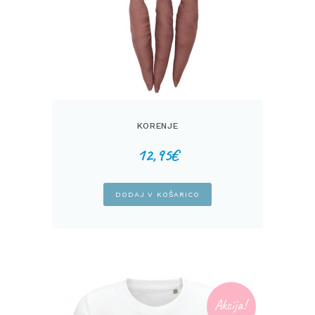
KORENJE
12,95
€
DODAJ V KOŠARICO
Akcija!