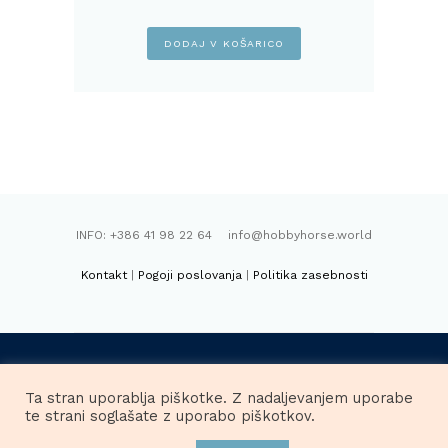
DODAJ V KOŠARICO
INFO: +386 41 98 22 64 info@hobbyhorse.world
Kontakt
|
Pogoji poslovanja
|
Politika zasebnosti
FACEBOOK
INSTAGRAM
Ta stran uporablja piškotke. Z nadaljevanjem uporabe
te strani soglašate z uporabo piškotkov.