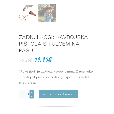
ZADNJI KOSI: KAVBOJSKA
PIŠTOLA S TULCEM NA
PASU
19,95
€
Izvirna
Trenutna
26,95
€
cena
cena
je
je:
“Roke gor!” je zaklical kavboj Jimmy. Z eno roko
bila:
19,95€.
je potegnil pištolo v zrak in jo spretno zavrtel
26,95€.
okoli prsta.–
Zadnji
DODAJ V KOŠARICO
kosi:
Kavbojska
pištola