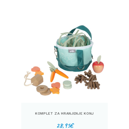
več
različic.
Možnosti
lahko
izberete
na
strani
izdelka
KOMPLET ZA HRANJENJE KONJ
28,95
€