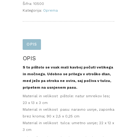
s
Šifra:
10500
tulcem
Kategorija:
Oprema
na
pasu
količina
OPIS
OPIS
S to pištolo se vsak mali kavboj počuti velikega
in močnega.
Udobno se prilega v otroško dlan,
med ježo pa otroka ne ovira, saj počiva v tulcu,
pripetem na usnjenem pasu.
Material in velikost pištole: natur smrekov les;
23 x 13 x 3 cm
Material in velikost pasu: naravno usnje, zaponka
brez kroma; 90 x 2,5 x 0,25 cm
Material in velikost tulca: umetno usnje; 22 x 12 x
3 cm