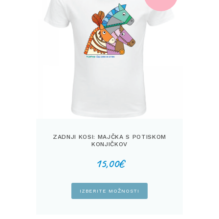
ZADNJI KOSI: MAJČKA S POTISKOM
KONJIČKOV
15,00
€
Ta
IZBERITE MOŽNOSTI
izdelek
ima