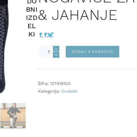
DO
BNI
& JAHANJE
IZD
EL
KI
9,95
€
Nogavice
DODAJ V KOŠARICO
za
dresuro
&
jahanje
Šifra:
137919100
količina
Kategorija:
Dodatki