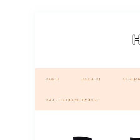
KONJI
DODATKI
OPREM
KAJ JE HOBBYHORSING?