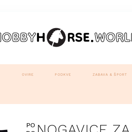
A
OVIRE
PODKVE
ZABAVA & ŠPORT
PO
NOGAVICE Z