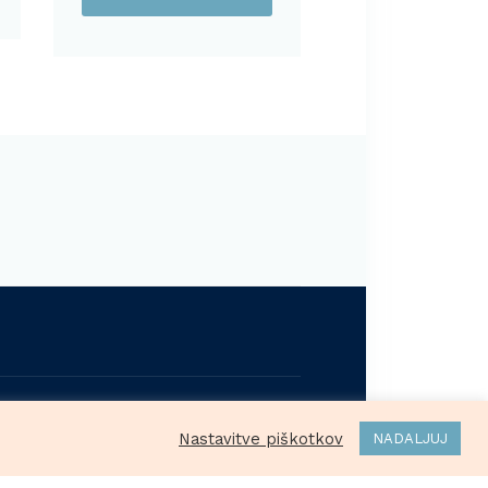
ržane.
Nastavitve piškotkov
NADALJUJ