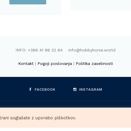
INFO: +386 41 98 22 64 info@hobbyhorse.world
Kontakt
|
Pogoji poslovanja
|
Politika zasebnosti
FACEBOOK
INSTAGRAM
HORSE.WORLD, Raša Böhm Vidmar s.p. © 2026. Vse pravice prid
trani soglašate z uporabo piškotkov.