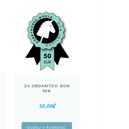
ZA OBDARITEV: BON
50€
50,00
€
DODAJ V KOŠARICO