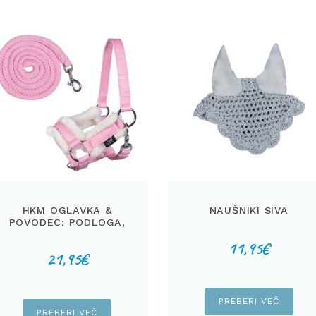
HKM OGLAVKA &
NAUŠNIKI SIVA
POVODEC: PODLOGA,
ROZA
11,95
€
na
21,95
€
PREBERI VEČ
PREBERI VEČ