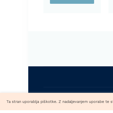
21,95€.
HOBBY
Ta stran uporablja piškotke. Z nadaljevanjem uporabe te s