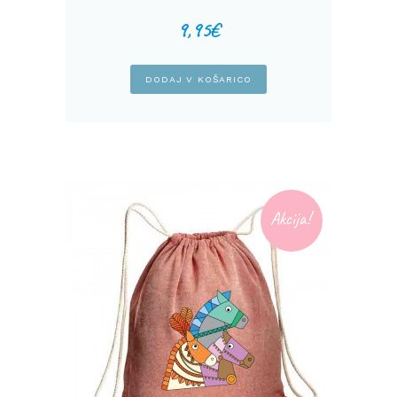
9,95
€
DODAJ V KOŠARICO
Akcija!