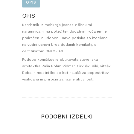
OPIS
OPIS
Nahrbtnik iz mehkega jeansa z širokimi
naramnicami na poteg ter dodatnim ročajem je
praktičen in udoben. Barve potiska so izdelane
na vodni osnovi brez dodanih kemikalij, s
certifikatom OEKO-TEX.
Podobo konjičkov je oblikovala slovenska
arhitektka Raša Böhm Vidmar. Cirkuški Kiki, viteški
Boba in mestni Iks so kot nalašč za popestritev
vsakdana in priročni za razne aktivnosti.
PODOBNI IZDELKI