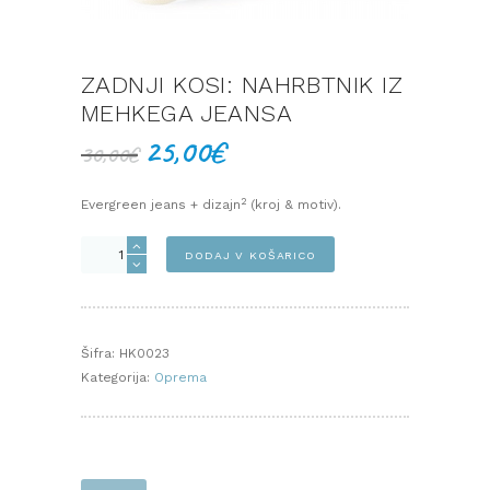
ZADNJI KOSI: NAHRBTNIK IZ
MEHKEGA JEANSA
25,00
€
Izvirna
Trenutna
30,00
€
cena
cena
je
je:
2
Evergreen jeans + dizajn
(kroj & motiv).
bila:
25,00€.
30,00€.
Zadnji
DODAJ V KOŠARICO
kosi:
Nahrbtnik
iz
mehkega
Šifra:
HK0023
jeansa
Kategorija:
Oprema
količina