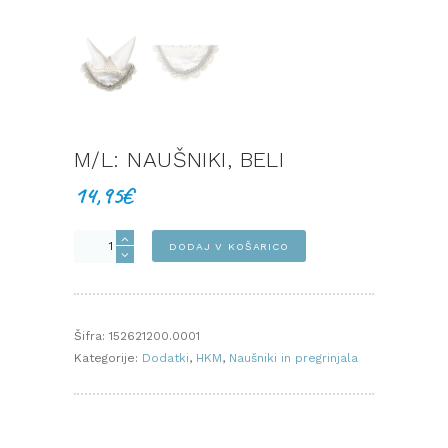
M/L: NAUŠNIKI, BELI
14,95
€
M/L:
DODAJ V KOŠARICO
NAUŠNIKI,
BELI
količina
Šifra:
152621200.0001
Kategorije:
Dodatki
,
HKM
,
Naušniki in pregrinjala