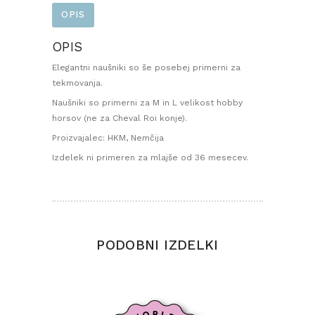
OPIS
OPIS
Elegantni naušniki so še posebej primerni za
tekmovanja.
Naušniki so primerni za M in L velikost hobby
horsov (ne za Cheval Roi konje).
Proizvajalec: HKM, Nemčija
Izdelek ni primeren za mlajše od 36 mesecev.
PODOBNI IZDELKI