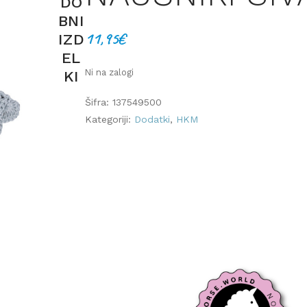
DO
BNI
11,95
€
IZD
EL
KI
Ni na zalogi
Šifra:
137549500
Kategoriji:
Dodatki
,
HKM