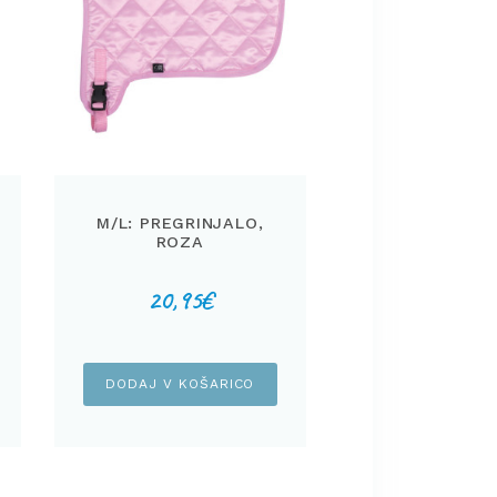
M/L: PREGRINJALO,
ROZA
20,95
€
DODAJ V KOŠARICO