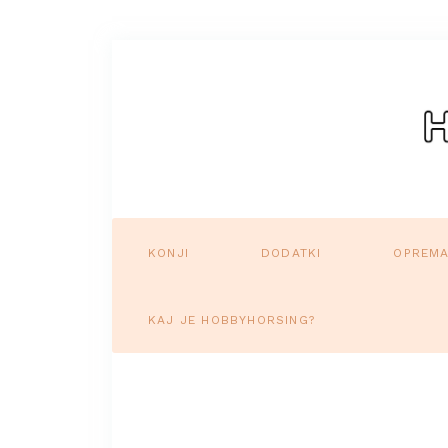
KONJI
DODATKI
OPREM
KAJ JE HOBBYHORSING?