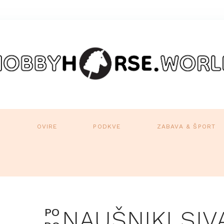
A
OVIRE
PODKVE
ZABAVA & ŠPORT
PO
NAUŠNIKI SIV