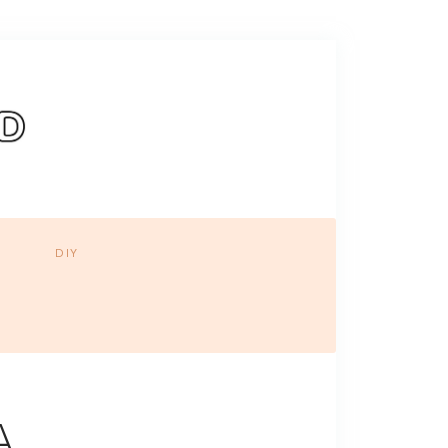
DIY
A