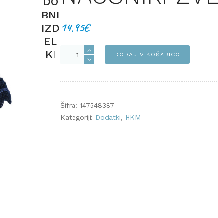
DO
BNI
14,95
€
IZD
EL
Naušniki
KI
DODAJ V KOŠARICO
ZVEZDICE
količina
Šifra:
147548387
Kategoriji:
Dodatki
,
HKM