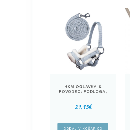
HKM OGLAVKA &
POVODEC: PODLOGA,
SIVA
21,95
€
DODAJ V KOŠARICO