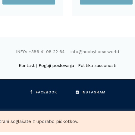
32,95€.
INFO: +386 41 98 22 64 info@hobbyhorse.world
Kontakt
|
Pogoji poslovanja
|
Politika zasebnosti
FACEBOOK
INSTAGRAM
HORSE.WORLD, Raša Böhm Vidmar s.p. © 2026. Vse pravice prid
trani soglašate z uporabo piškotkov.