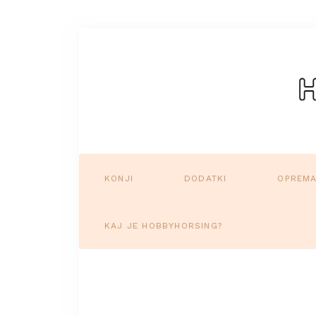
KONJI
DODATKI
OPREM
KAJ JE HOBBYHORSING?