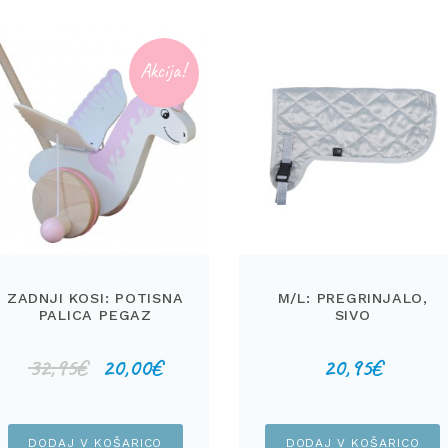
Akcija!
ZADNJI KOSI: POTISNA
M/L: PREGRINJALO,
PALICA PEGAZ
SIVO
Izvirna
Trenutna
32,95
€
20,00
€
20,95
€
cena
cena
je
je:
bila:
20,00€.
DODAJ V KOŠARICO
DODAJ V KOŠARICO