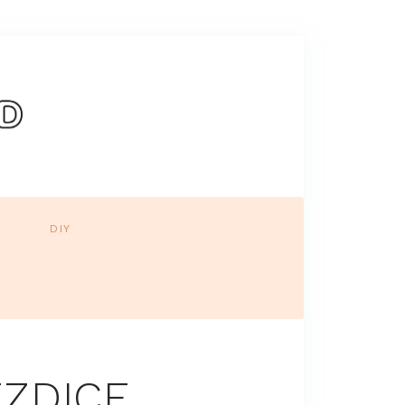
DIY
EZDICE