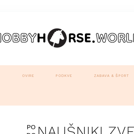
A
OVIRE
PODKVE
ZABAVA & ŠPORT
PO
NAUŠNIKI ZV