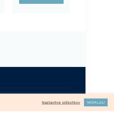
ržane.
Nastavitve piškotkov
NADALJUJ