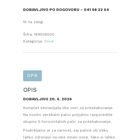
DOBAVLJIVO PO DOGOVORU – 041 98 22 64
Ni na zalogi
Šifra:
149506500
Kategorija:
Ovire
OPIS
OPIS
DOBAVLJIVO 20. 6. 2026
Komplet sestavljata dve oviri za preskakovanje.
Na nosilni vertikalni palici poljubno razporedite
skupno 5 horizontalnih palic za preskakovanje.
Poskrbljeno je za varnost, saj palice ob stiku
lahko zdrsnejo na obe strani ovire. Tako si lahko