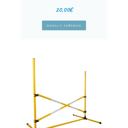
20,00
€
DODAJ V KOŠARICO