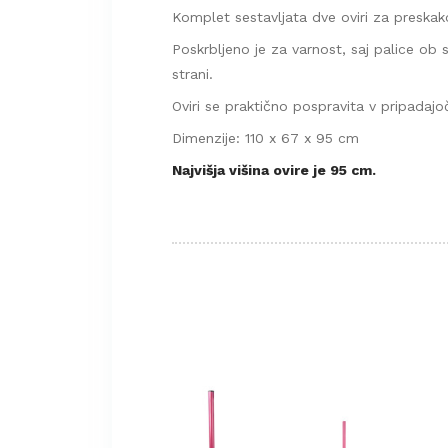
Komplet sestavljata dve oviri za preskako
Poskrbljeno je za varnost, saj palice ob s
strani.
Oviri se praktično pospravita v pripadaj
Dimenzije: 110 x 67 x 95 cm
Najvišja višina ovire je 95 cm.