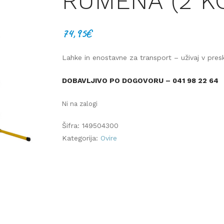
RUMENA (2 K
74,95
€
Lahke in enostavne za transport – uživaj v presk
DOBAVLJIVO PO DOGOVORU – 041 98 22 64
Ni na zalogi
Šifra:
149504300
Kategorija:
Ovire