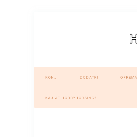
KONJI
DODATKI
OPREM
KAJ JE HOBBYHORSING?