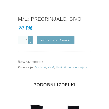
M/L: PREGRINJALO, SIVO
20,95
€
M/L:
DODAJ V KOŠARICO
Pregrinjalo,
SIVO
količina
Šifra:
147528391-1
Kategorije:
Dodatki
,
HKM
,
Naušniki in pregrinjala
PODOBNI IZDELKI