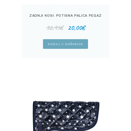
ZADNJI KOSI: POTISNA PALICA PEGAZ
Izvirna
Trenutna
32,95
€
20,00
€
cena
cena
je
je:
bila:
20,00€.
DODAJ V KOŠARICO
32,95€.