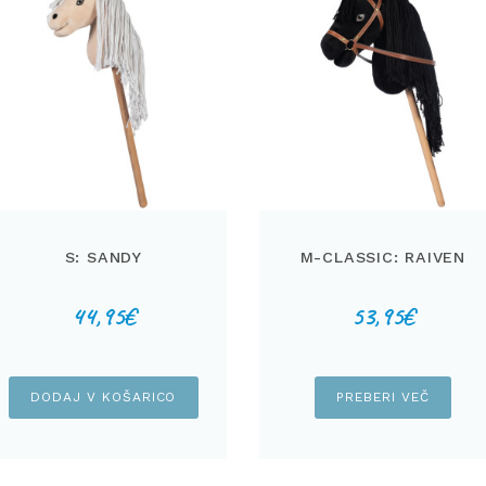
S: SANDY
M-CLASSIC: RAIVEN
44,95
€
53,95
€
DODAJ V KOŠARICO
PREBERI VEČ