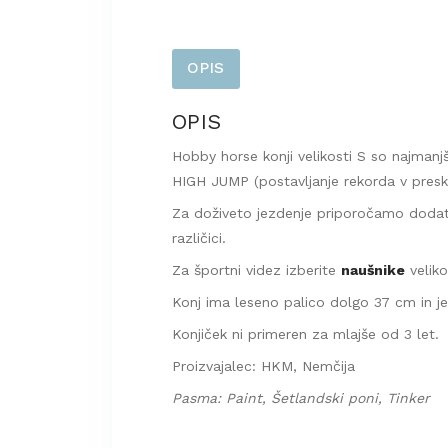
OPIS
OPIS
Hobby horse konji velikosti S so najmanjš
HIGH JUMP (postavljanje rekorda v presk
Za doživeto jezdenje priporočamo dodat
različici.
Za športni videz izberite
naušnike
veliko
Konj ima leseno palico dolgo 37 cm in je 
Konjiček ni primeren za mlajše od 3 let.
Proizvajalec: HKM, Nemčija
Pasma: Paint, Šetlandski poni, Tinker