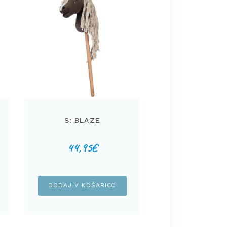
S: BLAZE
44,95
€
DODAJ V KOŠARICO