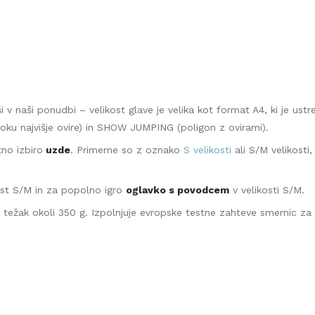
i v naši ponudbi – velikost glave je velika kot format A4, ki je ust
oku najvišje ovire) in SHOW JUMPING (poligon z ovirami).
no izbiro
uzde
. Primerne so z oznako
S velikosti
ali S/M velikosti,
st S/M in za popolno igro
oglavko s povodcem
v velikosti S/M.
težak okoli 350 g. I
zpolnjuje evropske testne zahteve smernic za 