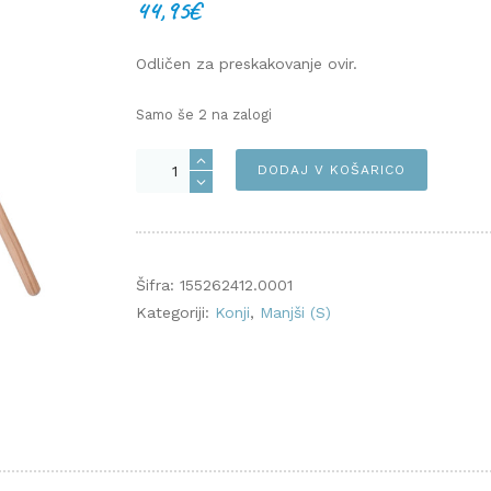
44,95
€
Odličen za preskakovanje ovir.
Samo še 2 na zalogi
S:
DODAJ V KOŠARICO
MOLLY
količina
Šifra:
155262412.0001
Kategoriji:
Konji
,
Manjši (S)