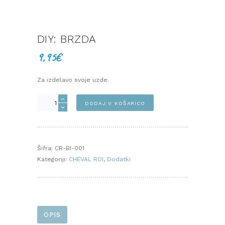
DIY: BRZDA
9,95
€
Za izdelavo svoje uzde.
DIY:
DODAJ V KOŠARICO
BRZDA
količina
Šifra:
CR-BI-001
Kategoriji:
CHEVAL ROI
,
Dodatki
OPIS