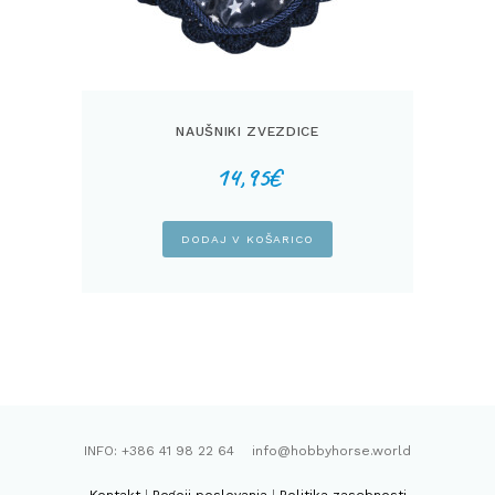
NAUŠNIKI ZVEZDICE
14,95
€
DODAJ V KOŠARICO
INFO: +386 41 98 22 64 info@hobbyhorse.world
Kontakt
|
Pogoji poslovanja
|
Politika zasebnosti