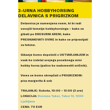
3-URNA HOBBYHORSING
DELAVNICA S PRIGRIZKOM
Delavnica je namenjena vsem, ki bi radi
osvojili temelje hobbyhorsinga – kako se
gibati po DRESURNI ARENI, kako
PRESKAKOVATI OVIRE in kako se pripravljati
za tekme.
Gibanje bomo dopolnili z USTVARJANJEM in
vsak bo izdelal svojega posebnega mini
hobby horsa (palico bo nadomestil svičnik).
Vmes se bomo okrepčali s PRIGRIZKOM:
pica margerita & sok
TRAJANJE: Sobota, 10:00 – 13:00 (3 ure)
LOKACIJA:
Dvorana Tabor, Tabor 13, 1000
Ljubljana
CENA: 70 EUR