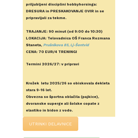
priljubljeni disciplini hobbyhorsinga:
DRESURA in PRESKAKOVANJE OVIR in se
pripravljali za tekme.
TRAJANJE: 90 minut (od 9:00 do 10:30)
LOKACIJA: Telovadnica OŠ Franca Rozmana
Staneta,
Prušnikova 85, Lj-Šentvid
CENA: 70 EUR/4 TRENINGI
Termini 2026/27: v pripravi
Krožek letu 2025/26 so obiskovala dekleta
stara 9-16 let.
Obvezna so športna oblačila (pajkice),
dvoranske superge ali šolske copate z
elastiko in bidon z vodo.
UTRINKI DELAVNICE