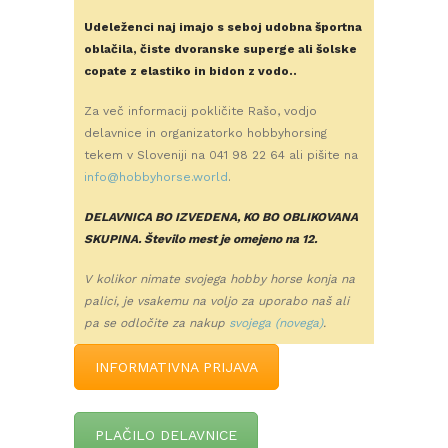
Udeleženci naj imajo s seboj udobna športna
oblačila, čiste dvoranske superge ali šolske
copate z elastiko in bidon z vodo.
.
Za več informacij pokličite Rašo, vodjo
delavnice in organizatorko hobbyhorsing
tekem v Sloveniji na 041 98 22 64 ali pišite na
info@hobbyhorse.world
.
DELAVNICA BO IZVEDENA, KO BO OBLIKOVANA
SKUPINA. Število mest je omejeno na 12.
V kolikor nimate svojega hobby horse konja na
palici, je vsakemu na voljo za uporabo naš ali
pa se odločite za nakup
svojega (novega)
.
INFORMATIVNA PRIJAVA
PLAČILO DELAVNICE