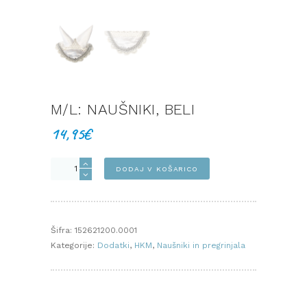
M/L: NAUŠNIKI, BELI
14,95
€
M/L:
DODAJ V KOŠARICO
NAUŠNIKI,
BELI
količina
Šifra:
152621200.0001
Kategorije:
Dodatki
,
HKM
,
Naušniki in pregrinjala