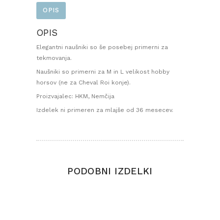
OPIS
OPIS
Elegantni naušniki so še posebej primerni za
tekmovanja.
Naušniki so primerni za M in L velikost hobby
horsov (ne za Cheval Roi konje).
Proizvajalec: HKM, Nemčija
Izdelek ni primeren za mlajše od 36 mesecev.
PODOBNI IZDELKI