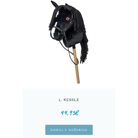
L: KESSLE
44,95
€
DODAJ V KOŠARICO