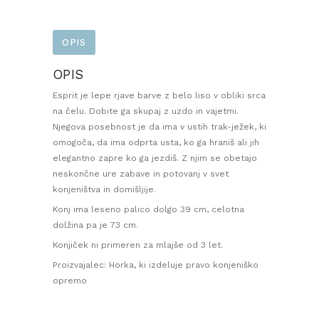
OPIS
OPIS
Esprit je lepe rjave barve z belo liso v obliki srca
na čelu. Dobite ga skupaj z uzdo in vajetmi.
Njegova posebnost je da ima v ustih trak-ježek, ki
omogoča, da ima odprta usta, ko ga hraniš ali jih
elegantno zapre ko ga jezdiš. Z njim se obetajo
neskončne ure zabave in potovanj v svet
konjeništva in domišljije.
Konj ima leseno palico dolgo 39 cm, celotna
dolžina pa je 73 cm.
Konjiček ni primeren za mlajše od 3 let.
Proizvajalec: Horka, ki izdeluje pravo konjeniško
opremo