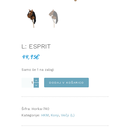
L: ESPRIT
44,95
€
Samo še 1 na zalogi
L:
DODAJ V KOŠARICO
Esprit
količina
Šifra:
Horka-740
Kategorije:
HKM
,
Konji
,
Večji (L)