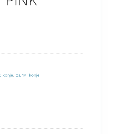
 PINK
L' konje
,
za 'M' konje