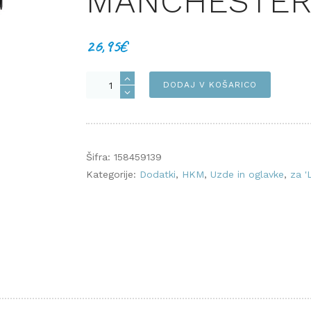
MANCHESTER
26,95
€
M/L:MARTINGAL,
DODAJ V KOŠARICO
MANCHESTER
PINK
količina
Šifra:
158459139
Kategorije:
Dodatki
,
HKM
,
Uzde in oglavke
,
za '