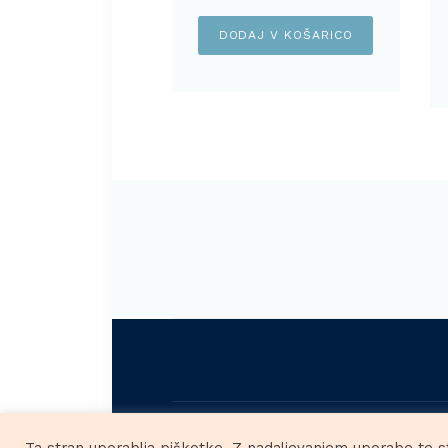
DODAJ V KOŠARICO
HOBBY
Ta stran uporablja piškotke. Z nadaljevanjem uporabe te s