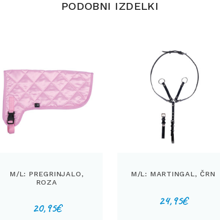
PODOBNI IZDELKI
M/L: PREGRINJALO,
M/L: MARTINGAL, ČRN
ROZA
24,95
€
20,95
€