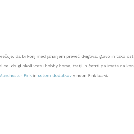
rečuje, da bi konj med jahanjem preveč dvigoval glavo in tako ostan
lice, drugi okoli vratu hobby horsa, tretji in četrti pa imata na kon
anchester Pink
in
setom dodatkov
v neon Pink barvi.