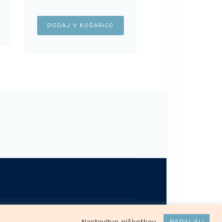
DODAJ V KOŠARICO
ržane.
Nastavitve piškotkov
NADALJUJ