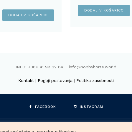
DODAJ V KOŠARICO
DODAJ V KOŠARICO
INFO: +386 41 98 22 64 info@hobbyhorse.world
Kontakt
|
Pogoji poslovanja
|
Politika zasebnosti
FACEBOOK
INSTAGRAM
HORSE.WORLD, Raša Böhm Vidmar s.p. © 2026. Vse pravice prid
trani soglašate z uporabo piškotkov.