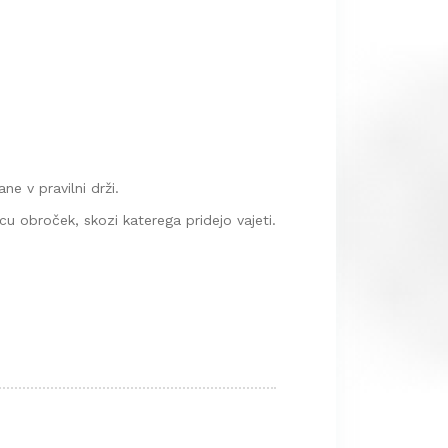
e v pravilni drži.
cu obroček, skozi katerega pridejo vajeti.