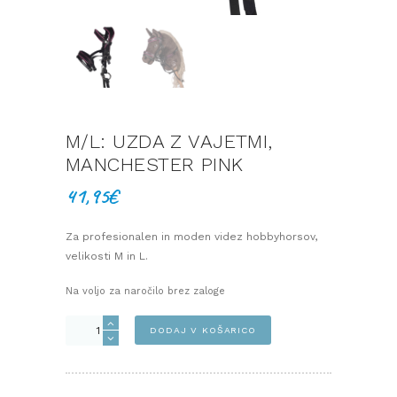
M/L: UZDA Z VAJETMI,
MANCHESTER PINK
41,95
€
Za profesionalen in moden videz hobbyhorsov,
velikosti M in L.
Na voljo za naročilo brez zaloge
M/L:
DODAJ V KOŠARICO
Uzda
z
vajetmi,