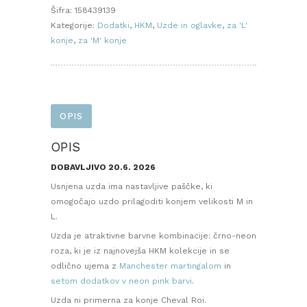
Manchester
Šifra:
158439139
pink
Kategorije:
Dodatki
,
HKM
,
Uzde in oglavke
,
za 'L'
količina
konje
,
za 'M' konje
OPIS
OPIS
DOBAVLJIVO 20.6. 2026
Usnjena uzda ima nastavljive paščke, ki
omogočajo uzdo prilagoditi konjem velikosti M in
L.
Uzda je atraktivne barvne kombinacije: črno-neon
roza, ki je iz najnovejša HKM kolekcije in se
odlično ujema z
Manchester martingalom
in
setom dodatkov v neon pink barvi
.
Uzda ni primerna za konje Cheval Roi.