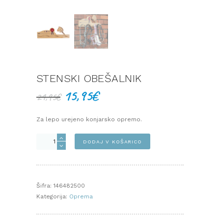
STENSKI OBEŠALNIK
15,95
€
Izvirna
Trenutna
21,95
€
cena
cena
je
je:
Za lepo urejeno konjarsko opremo.
bila:
15,95€.
21,95€.
Stenski
DODAJ V KOŠARICO
obešalnik
količina
Šifra:
146482500
Kategorija:
Oprema