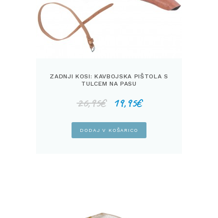
ZADNJI KOSI: KAVBOJSKA PIŠTOLA S
TULCEM NA PASU
Izvirna
Trenutna
26,95
€
19,95
€
cena
cena
je
je:
bila:
19,95€.
DODAJ V KOŠARICO
26,95€.