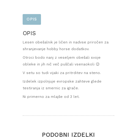
OPIS
OPIS
Lesen obešalnik je ličen in nadvse priročen za
shranjevanje hobby horse dodatkov.
Otroci bodo nanj z veseljem obešali svoje
obleke in jih nič več puščali vsenaokoli 😉
V setu so tudi vijaki za pritrditev na steno.
Izdelek izpolnjuje evropske zahteve glede
testiranja iz smernic za igrače.
Ni primerno za mlajše od 3 let.
PODOBNI IZDELKI