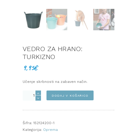
VEDRO ZA HRANO:
TURKIZNO
9,95
€
Učenje skrbnosti na zabaven način.
Vedro
DODAJ V KOŠARICO
za
hrano:
TURKIZNO
količina
Šifra:
152124200-1
Kategorija:
Oprema