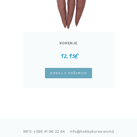
KORENJE
12,95
€
DODAJ V KOŠARICO
INFO: +386 41 98 22 64 info@hobbyhorse.world