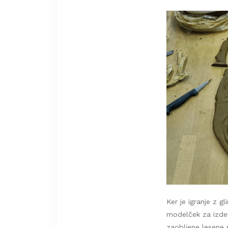
Ker je igranje z g
modelček za izdel
zaobljene lesene m