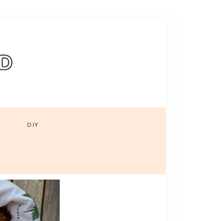
pin it
DIY