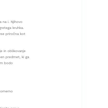
a na i. Njihovo
gretega kruhka.
vse priročna kot
je in oblikovanje
ben predmet, ki ga
vam bodo
akomerno