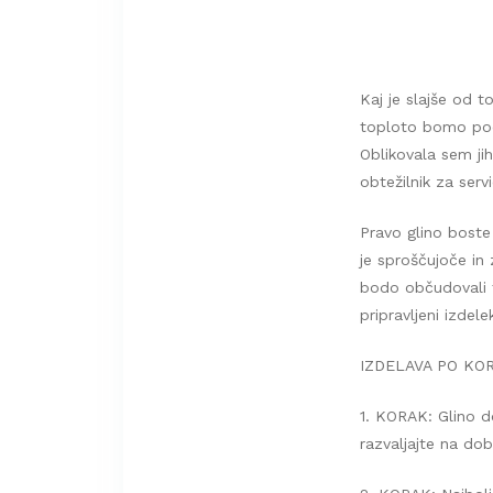
Kaj je slajše od to
toploto bomo poda
Oblikovala sem jih
obtežilnik za serv
Pravo glino boste 
je sproščujoče in
bodo občudovali tu
pripravljeni izdele
IZDELAVA PO KO
1. KORAK: Glino d
razvaljajte na do