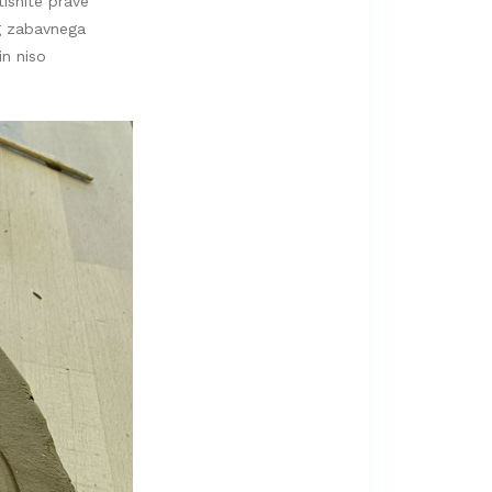
tisnite prave
eg zabavnega
in niso