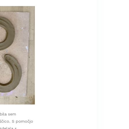
abila sem
oščico. S pomočjo
zdelala s