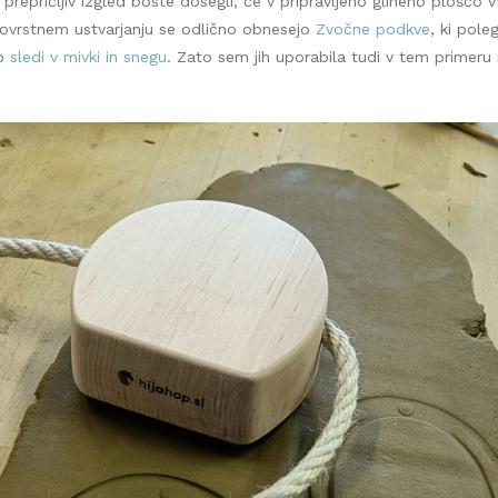
prepričljiv izgled boste dosegli, če v pripravljeno glineno ploščo v
tovrstnem ustvarjanju se odlično obnesejo
Zvočne podkve
, ki pol
jo
sledi v mivki in snegu
. Zato sem jih uporabila tudi v tem primeru 