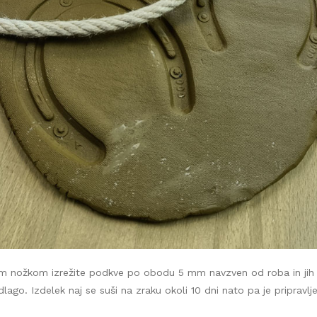
im nožkom izrežite podkve po obodu 5 mm navzven od roba in jih 
lago. Izdelek naj se suši na zraku okoli 10 dni nato pa je pripravlj