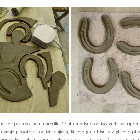
lino res prijetno, sem naredila še alternativno obliko grelnika. Upor
ovanje piškotov v obliki konjička, ki sem ga odtisnila v glineno pl
odelirke (palčke) sem ga okrasila z nekaj pikami, grivo in rep pa i