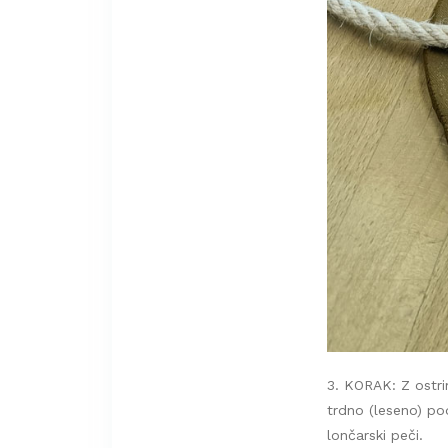
3. KORAK: Z ostr
trdno (leseno) pod
lončarski peči.