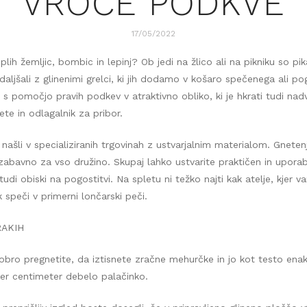
VROČE PODKVE
17/05/2022
plih žemljic, bombic in lepinj? Ob jedi na žlico ali na pikniku so pik
ljšali z glinenimi grelci, ki jih dodamo v košaro spečenega ali po
 s pomočjo pravih podkev v atraktivno obliko, ki je hkrati tudi nad
iete in odlagalnik za pribor.
našli v specializiranih trgovinah z ustvarjalnim materialom. Gneten
 zabavno za vso družino. Skupaj lahko ustvarite praktičen in upora
di obiski na pogostitvi. Na spletu ni težko najti kak atelje, kjer 
k speči v primerni lončarski peči.
RAKIH
obro pregnetite, da iztisnete zračne mehurčke in jo kot testo en
ber centimeter debelo palačinko.