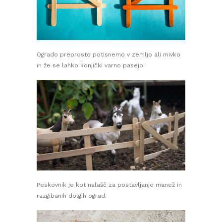
Ogrado preprosto potisnemo v zemljo ali mivko
in že se lahko konjički varno pasejo.
Peskovnik je kot nalašč za postavljanje manež in
razgibanih dolgih ograd.