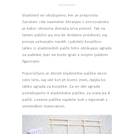
24/07/2021
Sladoled vsi obožujemo, ker je preprosto
čaroben: riše nasmehe! Shranjen v zmrzovalniku
je kakor obvezna domača prva pomoč. Tak na
leseni paličici pa ima še dodatno prednost, saj
ponuja ustvarjalni navdih. Ljubitelji konjičkov
lahko iz sladolednih palčk hitro oblikujejo ogrado
za pašnike, kjer se bodo igrali s svojimi ljubkimi
figuricami.
Priporočljivo je zbirati sladoletne palčke skozi
celo leto, saj več kot jih bomo imeli, daljša bo
lahko ograda za konjičke. Za en del ograde
potrebujemo 4 sladoledne palčke, za vrata pa 6
palčk. Lesene palčke najdete tudi v trgovinah z
umetniškim materialom.