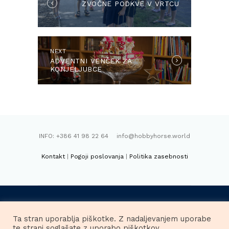
ZVOČNE PODKVE V VRTCU
post:
NEXT
Next
ADVENTNI VENČEK ZA
post:
KONJELJUBCE
INFO: +386 41 98 22 64 info@hobbyhorse.world
Kontakt
|
Pogoji poslovanja
|
Politika zasebnosti
FACEBOOK
INSTAGRAM
Ta stran uporablja piškotke. Z nadaljevanjem uporabe
te strani soglašate z uporabo piškotkov.