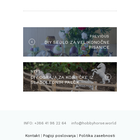
NAVIGACIJA
PRISPEVKA
PREVIOUS
Previous
DIY SEDLO ZA VELIKONOČNE
post:
PISANICE
NEXT
Next
DIY OGRAJA ZA KONJIČKE IZ
post:
SLADOLEDNIH PALČK
INFO: +386 41 98 22 64 info@hobbyhorse.world
Kontakt
|
Pogoji poslovanja
|
Politika zasebnosti