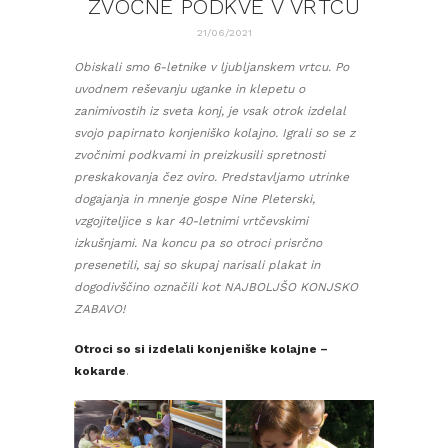
ZVOČNE PODKVE V VRTCU
21/06/2021
Obiskali smo 6-letnike v ljubljanskem vrtcu. Po
uvodnem reševanju uganke in klepetu o
zanimivostih iz sveta konj, je vsak otrok izdelal
svojo papirnato konjeniško kolajno. Igrali so se z
zvočnimi podkvami in preizkusili spretnosti
preskakovanja čez oviro. Predstavljamo utrinke
dogajanja in mnenje gospe Nine Pleterski,
vzgojiteljice s kar 40-letnimi vrtčevskimi
izkušnjami. Na koncu pa so otroci prisrčno
presenetili, saj so skupaj narisali plakat in
dogodivščino označili kot NAJBOLJŠO KONJSKO
ZABAVO!
Otroci so si izdelali konjeniške kolajne –
kokarde
.