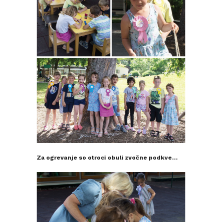
Za ogrevanje so otroci obuli zvočne podkve…