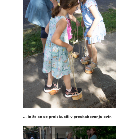
… in že so se preizkusili v preskakovanju ovir.