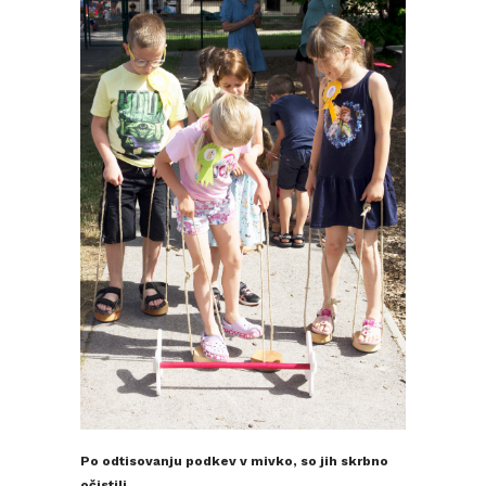
Po odtisovanju podkev v mivko, so jih skrbno
očistili.