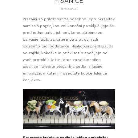
PISANICE
15/03/2021
Prazniki so priložnost za posebno lepo okrasitev
namiznih pogrinjkov. Velikonočni pa vključujejo še
predhodno ustvarjalnost, ko poskrbimo za
barvanje jajčk, za katere pa z otroci radi
izdelamo tudi podstavke. Hijahop.si predlaga, da
se zajčki, kokoške in ptički malo spočijejo od
vseh preteklih let in letos za velikonočne
pisanice naredite elegantna sedla iz jajčne
embalaže, s katerimi osedlate ljubke figurice
konjičkov.
Preprosta izdelava sedla iz jajčne embalaže: