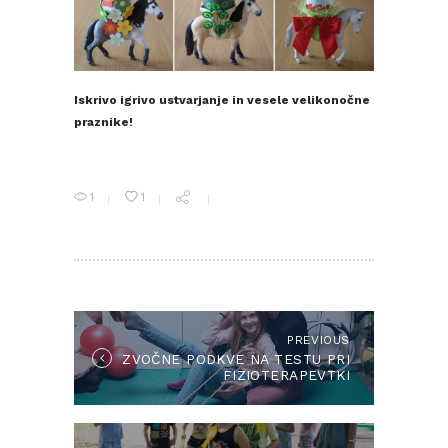
Iskrivo igrivo ustvarjanje in vesele velikonočne
praznike!
1
1
NAVIGACIJA
PRISPEVKA
PREVIOUS
Previous
ZVOČNE PODKVE NA TESTU PRI
post:
FIZIOTERAPEVTKI