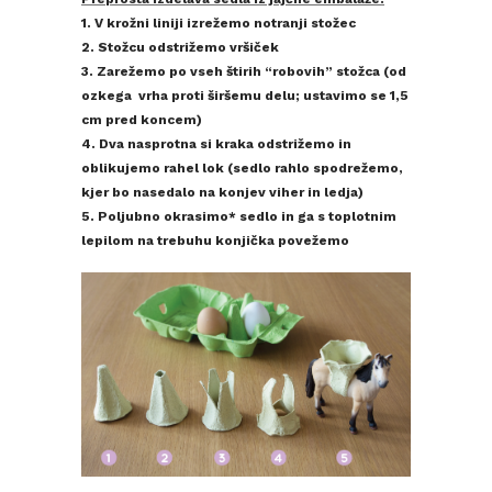
1. V krožni liniji izrežemo notranji stožec
2. Stožcu odstrižemo vršiček
3. Zarežemo po vseh štirih “robovih” stožca (od
ozkega vrha proti širšemu delu; ustavimo se 1,5
cm pred koncem)
4. Dva nasprotna si kraka odstrižemo in
oblikujemo rahel lok (sedlo rahlo spodrežemo,
kjer bo nasedalo na konjev viher in ledja)
5. Poljubno okrasimo* sedlo in ga s toplotnim
lepilom na trebuhu konjička povežemo