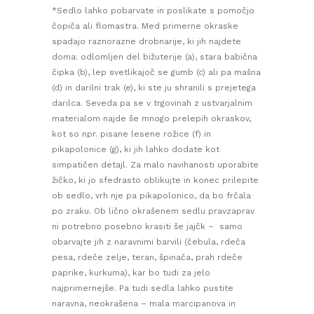
*Sedlo lahko pobarvate in poslikate s pomočjo
čopiča ali flomastra. Med primerne okraske
spadajo raznorazne drobnarije, ki jih najdete
doma: odlomljen del bižuterije (a), stara babična
čipka (b), lep svetlikajoč se gumb (c) ali pa mašna
(d) in darilni trak (e), ki ste ju shranili s prejetega
darilca. Seveda pa se v trgovinah z ustvarjalnim
materialom najde še mnogo prelepih okraskov,
kot so npr. pisane lesene rožice (f) in
pikapolonice (g), ki jih lahko dodate kot
simpatičen detajl. Za malo navihanosti uporabite
žičko, ki jo sfedrasto oblikujte in konec prilepite
ob sedlo, vrh nje pa pikapolonico, da bo frčala
po zraku. Ob lično okrašenem sedlu pravzaprav
ni potrebno posebno krasiti še jajčk – samo
obarvajte jih z naravnimi barvili (čebula, rdeča
pesa, rdeče zelje, teran, špinača, prah rdeče
paprike, kurkuma), kar bo tudi za jelo
najprimernejše. Pa tudi sedla lahko pustite
naravna, neokrašena – mala marcipanova in