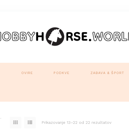
A
OVIRE
PODKVE
ZABAVA & ŠPORT
Prikazovanje 13–22 od 22 rezultatov