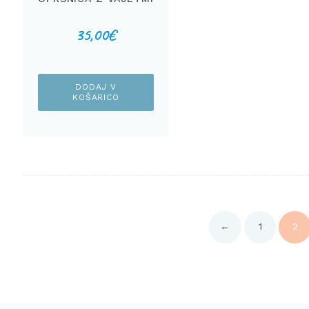
RDEČA
35,00
€
DODAJ V
KOŠARICO
←
1
2