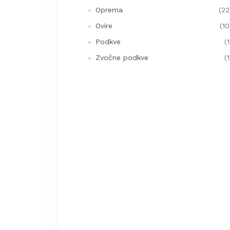
Oprema
(22
Ovire
(10
Podkve
(1
Zvočne podkve
(1