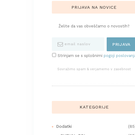
PRIJAVA NA NOVICE
Želite da vas obveščamo o novostih?
Strinjam se s splošnimi
pogoji poslovanj
Sovražimo spam & verjamemo v zasebnost
KATEGORIJE
Dodatki
(85