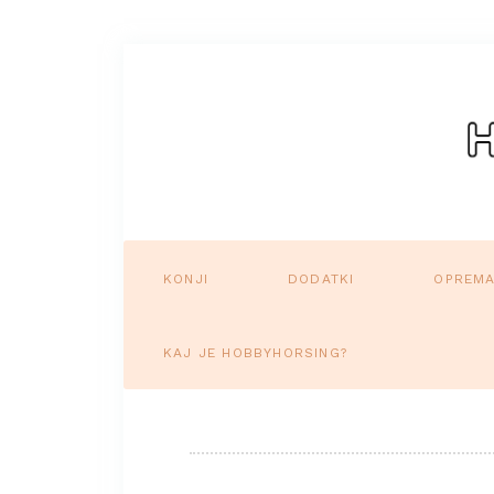
KONJI
DODATKI
OPREM
KAJ JE HOBBYHORSING?