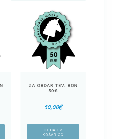
ON
ZA OBDARITEV: BON
50€
50,00
€
DODAJ V
KOŠARICO