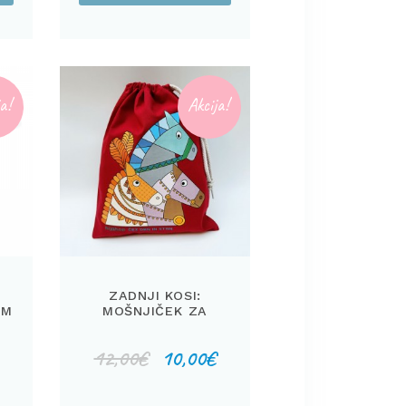
a!
Akcija!
ZADNJI KOSI:
OM
MOŠNJIČEK ZA
SHRANJEVANJE
Izvirna
Trenutna
12,00
€
10,00
€
cena
cena
je
je: