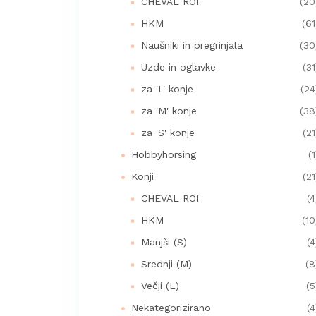
CHEVAL ROI
(20
HKM
(61
Naušniki in pregrinjala
(30
Uzde in oglavke
(31
za 'L' konje
(24
za 'M' konje
(38
za 'S' konje
(21
Hobbyhorsing
(1
Konji
(21
CHEVAL ROI
(4
HKM
(10
Manjši (S)
(4
Srednji (M)
(8
Večji (L)
(5
Nekategorizirano
(4